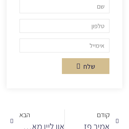
שלח
קודם
הבא
אמיר פז
און ליין מאסטר בע”מ (בפירוק), מרכז קידמה חברה לייעוץ ארגוני בע”מ (בפירוק), ר.י. רימון ניהול והשקעות בע”מ (בפירוק)