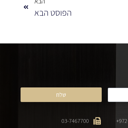
הבא
הפוסט הבא
שלח
03-7467700
972