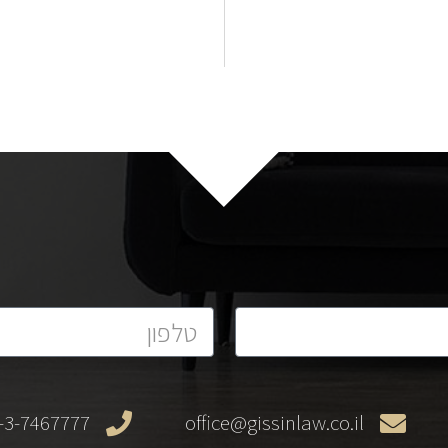
-3-7467777+
office@gissinlaw.co.il