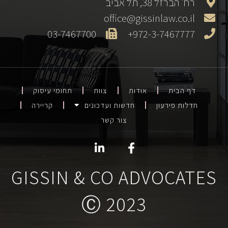
רח׳ הברזל 38, תל אביב
office@gissinlaw.co.il
03-7467700
972-3-7467777+
דף הבית
אודות
צוות
תחומי עיסוק
חדלות פירעון
חדשות ועדכונים
קריירה
צור קשר
GISSIN & CO ADVOCATES
Ⓒ 2023