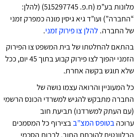
מלונות בע”מ (ח.פ. 515297745) (להלן:
“החברה”) ועו”ד גיא גיסין מונה כמפרק זמני
של החברה.
להלן צו פירוק זמני
.
בהתאם להחלטתו של בית המשפט צו הפירוק
הזמני יהפוך לצו פירוק קבוע בתוך 45 יום, ככל
שלא תוגש בקשה אחרת.
כל המעוניין והרואה עצמו נושה של
החברה מתבקש להגיש למשרדי הכונס הרשמי
(עם העתק למשרדנו) תביעת חוב
ערוכה
בטופס המצ”ב
בצירוף כל המסמכים
הרלוונטים להוכחת החוב, לרבות הסכמי