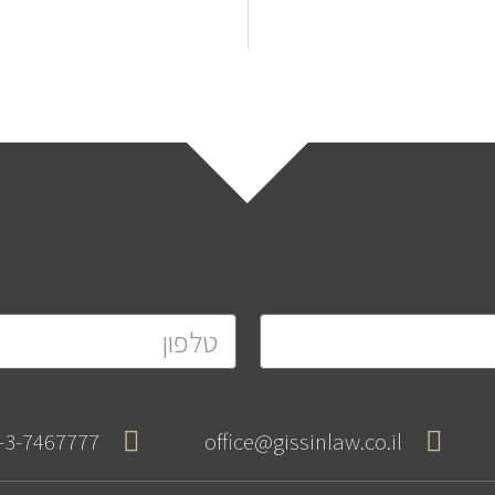
-3-7467777+
office@gissinlaw.co.il