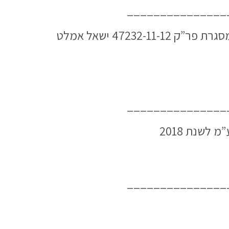
_______________
“בקשה למתן הוראות בעניין חלוקת דיבידנד ביניים שישי לנושי החברה” , כפי שהוגשה במסגרת פר”ק 47232-11-12 ישאל אמלט
_______________
_______________