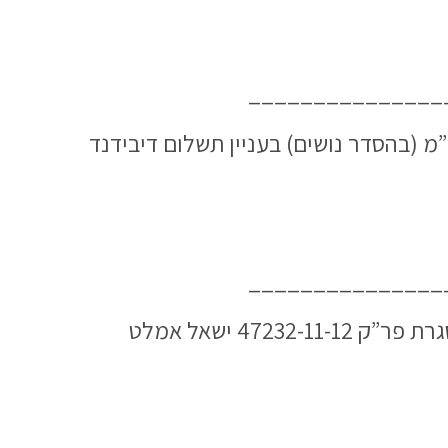
_______________
הנאמן מחזיקי אגרות החוב (סדרה ה’) של ישאל אמלט השקעות (1993) בע”מ (בהסדר נושים) בעניין תשלום דיבידנד
_______________
“בקשה למתן הוראות בעניין תשלום שכר טרחת ביניים לבעל התפקיד”, כפי שהוגשה במסגרת פר”ק 47232-11-12 ישאל אמלט