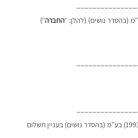
_______________
החברה
“)
_______________
_______________
הודעה מתוקנת מטעם הנאמן מחזיקי אגרות החוב (סדרה ה’) של ישאל אמלט השקעות (1993) בע”מ (בהסדר נושים) בעניין תשלום