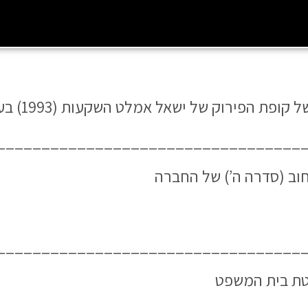
של ישאל אמלט השקעות (1993) בע”מ לשנת 2023 (18.6.2024)
__________________________________
וב (סדרה ה’) של החברה
__________________________________
טת בית המשפט