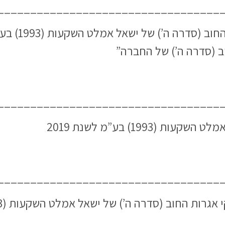
__________________________________
ל ישאל אמלט השקעות (1993) בע”מ (בהסדר נושים) (להלן: “
ב (סדרה ה’) של החברה”
__________________________________
199) בע”מ לשנת 2019
__________________________________