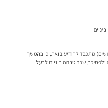
לחברת ישאל אמלט השקעות (1993) בע”מ (בהסדר נושים) מתכבד להודיע בזאת, כי בהמשך
ביעי לנושי החברה ולפסיקת שכר טרחה ביניים לבעל